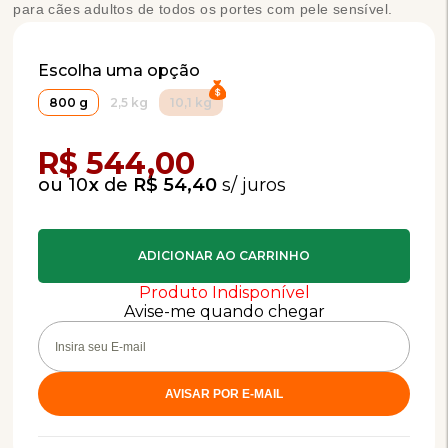
para cães adultos de todos os portes com pele sensível.
Escolha uma opção
800 g
2,5 kg
10,1 kg
Compra Programada
R$ 544,00
10
x
de
R$ 54,40
Produto Indisponível
Avise-me quando chegar