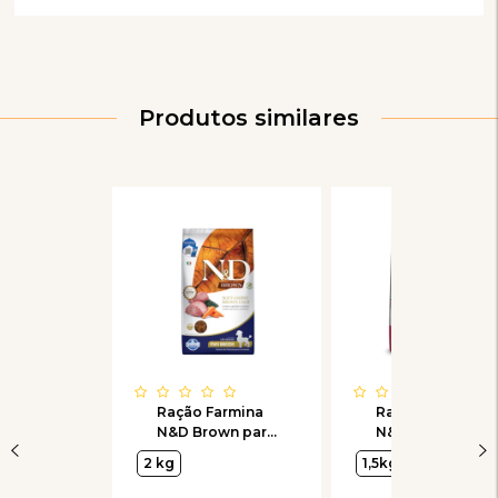
Produtos similares
Ração Farmina
Ração Farmina
N&D Brown para
N&D Spirulina
Cães Adultos de
Gatos Adultos
2 kg
1,5kg
Porte Mini Sabor
Castrados sabor
Cordeiro,
Suíno, Spirulina