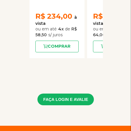
Spirulina e
e Goji Berry
Cenoura 2 kg
R$
234,00
R$
192,00
4
x
de
R$
3
x
de
58,50
64,00
COMPRAR
COMPRAR
FAÇA LOGIN E AVALIE