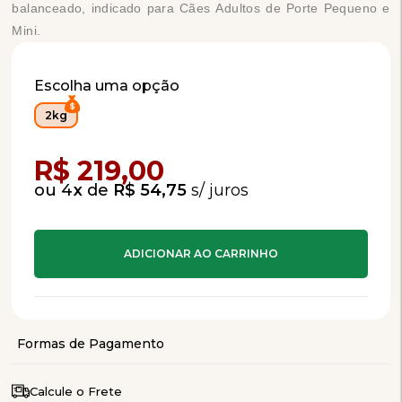
balanceado, indicado para Cães Adultos de Porte Pequeno e
Mini.
Escolha uma opção
2kg
Compra Programada
R$ 219,00
4
x
de
R$ 54,75
Calcule o Frete