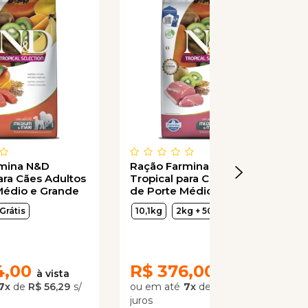
rmina N&D
Ração Farmina N&D
ara Cães Adultos
Tropical para Cães Adultos
Médio e Grande
de Porte Médio e Grande
mão, Cereais e
Sabor Suino, Cereais e
Grátis
10,1kg
2kg + 500g Grátis
picais
Frutas Tropicais
4,00
R$
376,00
7
x
de
R$ 56,29
7
x
de
R$ 53,71