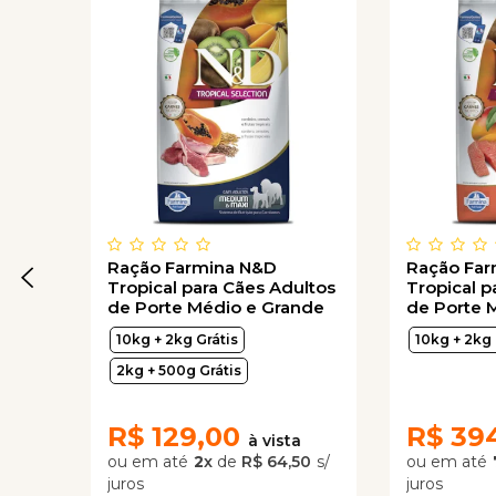
Ração Farmina N&D
Ração Fa
Tropical para Cães Adultos
Tropical p
de Porte Médio e Grande
de Porte 
Sabor Cordeiro, Cereais e
Sabor Sal
10kg + 2kg Grátis
10kg + 2kg 
Frutas Tropicais
Frutas Tro
2kg + 500g Grátis
R$
129,00
R$
39
2
x
de
R$ 64,50