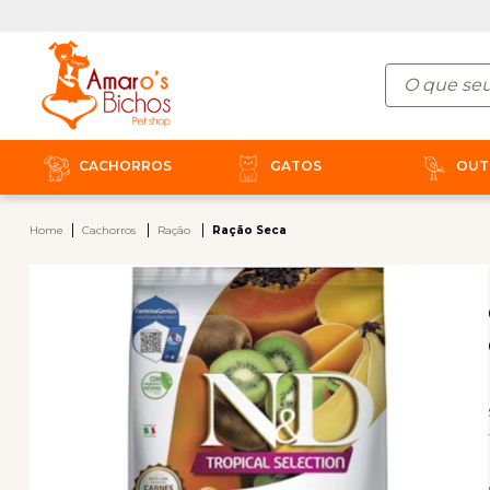
CACHORROS
GATOS
OUT
Home
Cachorros
Ração
Ração Seca