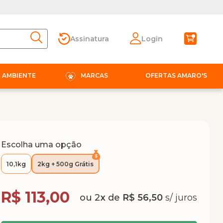
Assinatura
Login
E AMBIENTE
MARCAS
OFERTAS AMARO'S
Escolha uma opção
10,1kg
2kg + 500g Grátis
Compra Programada
R$ 113,00
2
x
de
R$ 56,50