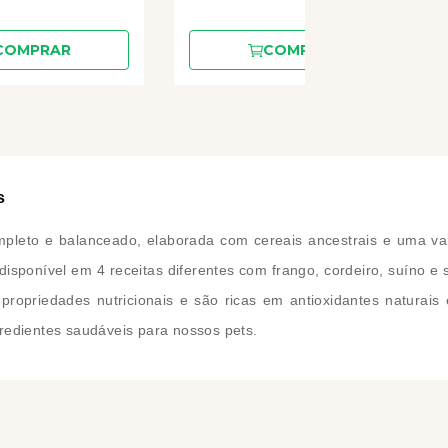
COMPRAR
COMPRAR
s
pleto e balanceado, elaborada com cereais ancestrais e uma vari
isponível em 4 receitas diferentes com frango, cordeiro, suíno e
opriedades nutricionais e são ricas em antioxidantes naturais e
redientes saudáveis para nossos pets.