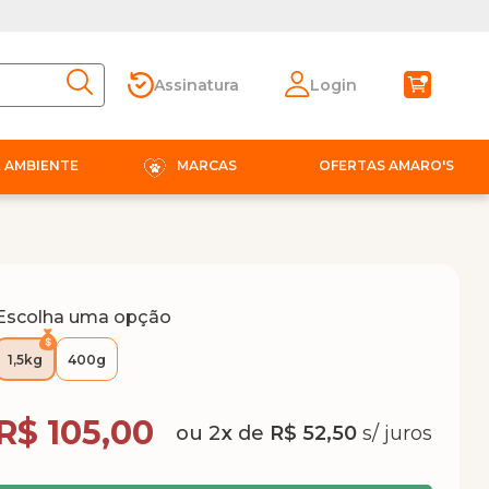
Assinatura
Login
E AMBIENTE
MARCAS
OFERTAS AMARO'S
Escolha uma opção
1,5kg
400g
Compra Programada
R$ 105,00
2
x
de
R$ 52,50