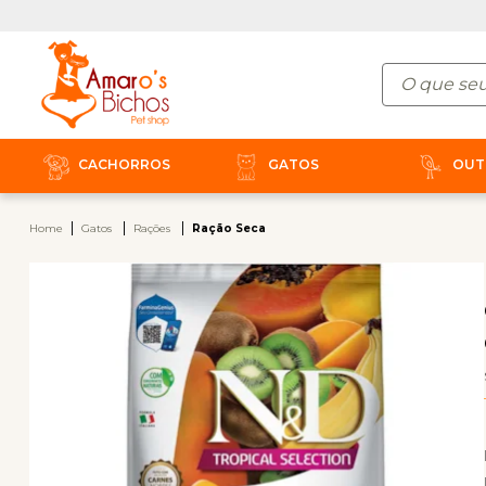
CACHORROS
GATOS
OUT
Home
Gatos
Rações
Ração Seca