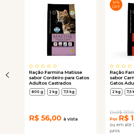
14%
OFF
Ração Farmina Matisse
Ração Far
sabor Cordeiro para Gatos
sabor Carn
Adultos Castrados
Gatos Adu
800 g
2 kg
7,5 kg
2 kg
7,5 
R$
137,
R$
56,00
R$