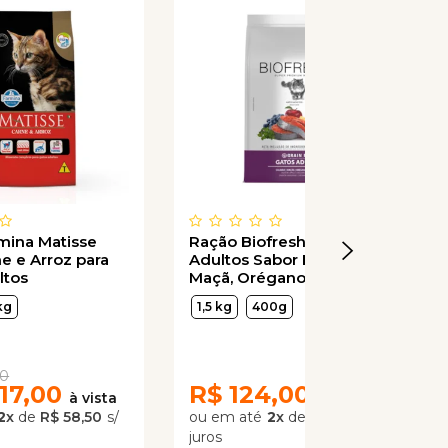
mina Matisse
Ração Biofresh para Gatos
e e Arroz para
Adultos Sabor Frango,
ltos
Maçã, Orégano e
Blueberry
kg
1,5 kg
400g
00
117,00
R$
124,00
2
x
de
R$ 58,50
2
x
de
R$ 62,00