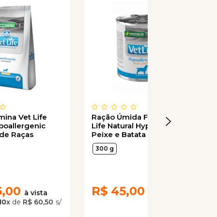
mina Vet Life
Ração Úmida Farmina Vet
poallergenic
Life Natural Hypoallergenic
 de Raças
Peixe e Batata para Cães
300g
300 g
5,00
R$
45,00
10
x
de
R$ 60,50