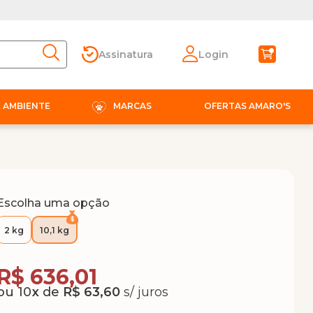
Assinatura
Login
E AMBIENTE
MARCAS
OFERTAS AMARO'S
Escolha uma opção
2 kg
10,1 kg
Compra Programada
R$ 636,01
10
x
de
R$ 63,60