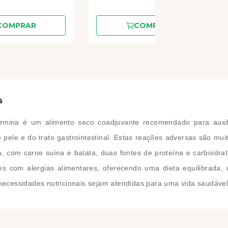
COMPRAR
COMPRAR
s
armina é um alimento seco coadjuvante recomendado para auxili
 pele e do trato gastrointestinal. Estas reações adversas são mu
a, com carne suína e batata, duas fontes de proteína e carboidrat
s com alergias alimentares, oferecendo uma dieta equilibrada
 necessidades nutricionais sejam atendidas para uma vida saudável 