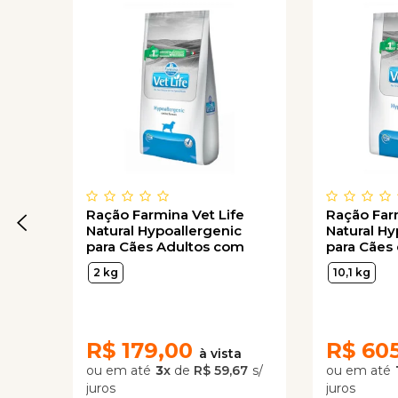
Ração Farmina Vet Life
Ração Far
Natural Hypoallergenic
Natural Hy
para Cães Adultos com
para Cães
Problemas de Pele
Pequenas
2 kg
10,1 kg
R$
179,00
R$
60
3
x
de
R$ 59,67