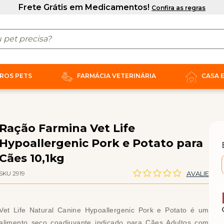
ROS PETS
FARMÁCIA VETERINÁRIA
CASA 
Ração Farmina Vet Life
Hypoallergenic Pork e Potato para
Cães 10,1kg
SKU 2919
AVALIE
Vet Life Natural Canine Hypoallergenic Pork e Potato é um
alimento seco coadjuvante indicado para Cães Adultos com