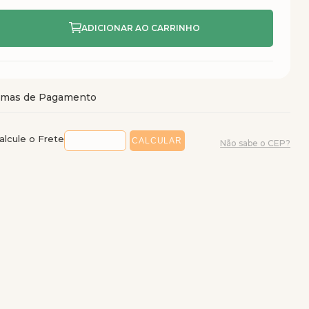
alcule o Frete
Não sabe o CEP?