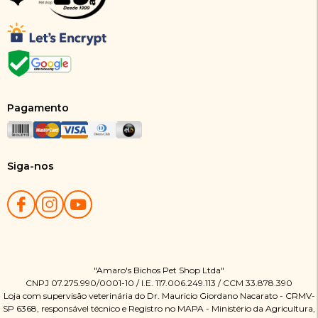
Pagamento
Siga-nos
"Amaro's Bichos Pet Shop Ltda"
CNPJ 07.275.990/0001-10 / I.E. 117.006.249.113 / CCM 33.878.390
Loja com supervisão veterinária do Dr. Mauricio Giordano Nacarato - CRMV-
SP 6368, responsável técnico e Registro no MAPA - Ministério da Agricultura,