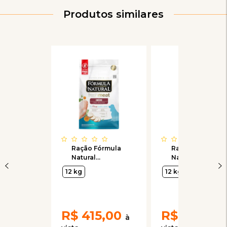
Produtos similares
Ração Fórmula
Ração Fórmula
Natural
Natural
FreshMeat para
FreshMeat para
12 kg
12 kg
Cães Adultos de
Cães Adultos de
Médio Porte
Porte Grande e
Sabor Frango
Gigante Sabor
Frango
R$
415,00
R$
349,00