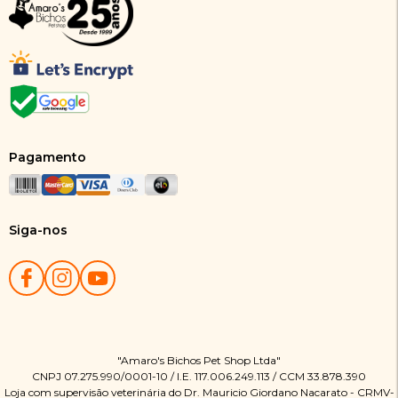
Pagamento
Siga-nos
"Amaro's Bichos Pet Shop Ltda"
CNPJ 07.275.990/0001-10 / I.E. 117.006.249.113 / CCM 33.878.390
Loja com supervisão veterinária do Dr. Mauricio Giordano Nacarato - CRMV-