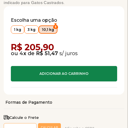
indicado para Gatos Castrados.
Escolha uma opção
1 kg
3 kg
10,1 kg
Compra Programada
R$ 205,90
4
x
de
R$ 51,47
Calcule o Frete