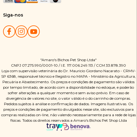
Siga-nos
"Amaro's Bichos Pet Shop Ltda"
CNPJ 07.275.990/0001-10 / I.E. 117.006.249.113 / CCM 33.878.390
Loja com supervisão veterinária do Dr. Mauricio Giordano Nacarato - CRMV-
SP 6368, responsável técnico e Registro no MAPA - Ministério da Agricultura,
Pecuária e Abastecimento. Os preços e condições de pagamento são válidos
por tempo limitado, de acordo com a disponibilidade no estoque, e poderão
sofrer alterações a qualquer momento e sem aviso prévio. Em caso de
divergência de valores no site, o valor válido é o do carrinho de compras.
Pedidos sujeitos à análise e confirmação de dados. Imagens Ilustrativas. Os
preços e condições de pagamento divulgados nesse site, são exclusivos para
compras realizadas on-line, não valendo necessariamente para a rede de lojas
físicas. Todos os direitos reservados a Amaro's Bichos Pet Shop Ltda