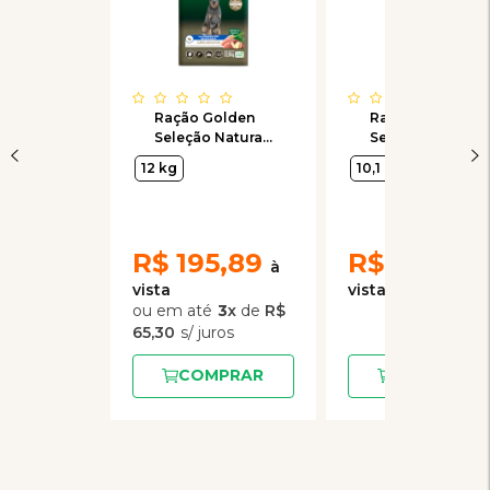
Ração Golden
Ração Golden
Seleção Natural
Seleção Natural
para Cães
para Cães
12 kg
10,1 kg
3kg
Adultos Médio e
Sênior de Porte
Grande Sabor
Pequeno Sabor
Frango com
Frango e Arroz
Batata Doce
R$
12kg
195,89
R$
73,90
3
x
de
R$
65,30
COMPRAR
COMPRAR