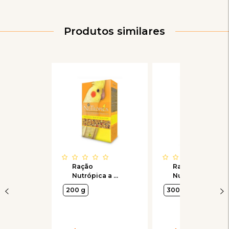
Produtos similares
Ração
Ração
Nutrópica a
Nutrópica com
Base de Mel e
Frutas para
200 g
300 g
Ovos para
Agapornis
Calopsitas