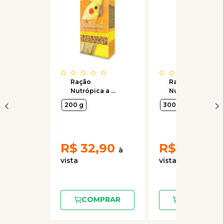
Ração
Ração
Nutrópica a
Nutrópica com
Base de Mel e
Frutas para
200 g
300 g
Ovos para
Agapornis
Calopsitas
R$
32,90
R$
44,20
COMPRAR
COMPRAR