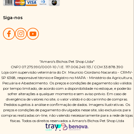
Siga-nos
"Amaro's Bichos Pet Shop Ltda"
CNPJ 07.275.990/0001-10 / I.E. 117.006.249.113 / CCM 33.878.390
Loja com supervisão veterinária do Dr. Mauricio Giordano Nacarato - CRMV-
SP 6368, responsável técnico e Registro no MAPA - Ministério da Agricultura,
Pecuária e Abastecimento. Os preços e condições de pagamento são válidos
por tempo limitado, de acordo com a disponibilidade no estoque, e poderão
sofrer alterações a qualquer momento e sem aviso prévio. Em caso de
divergência de valores no site, o valor válido é o do carrinho de compras.
Pedidos sujeitos à análise e confirmação de dados. Imagens Ilustrativas. Os
preços e condições de pagamento divulgados nesse site, são exclusivos para
compras realizadas on-line, não valendo necessariamente para a rede de lojas
físicas. Todos os direitos reservados a Amaro's Bichos Pet Shop Ltda