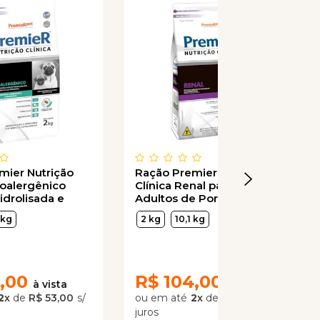
mier Nutrição
Ração Premier Nutrição
poalergênico
Clínica Renal para Cães
idrolisada e
Adultos de Porte Pequeno
para Cães
 kg
2 kg
10,1 kg
Porte
,00
R$
104,00
2
x
de
R$ 53,00
2
x
de
R$ 52,00