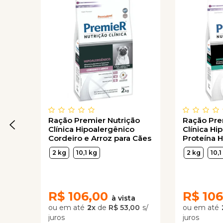
Ração Premier Nutrição
Ração Pre
Clínica Hipoalergênico
Clínica Hi
Cordeiro e Arroz para Cães
Proteína H
Adultos Pequeno Porte
Mandioca 
2 kg
10,1 kg
2 kg
10,1
Pequeno 
R$
106,00
R$
106
2
x
de
R$ 53,00