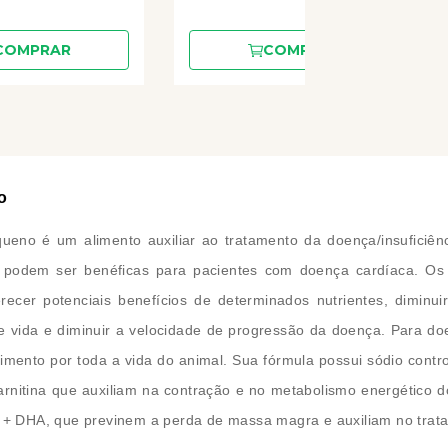
COMPRAR
COMPRAR
o
ueno é um alimento auxiliar ao tratamento da doença/insuficiên
o podem ser benéficas para pacientes com doença cardíaca. Os
 oferecer potenciais benefícios de determinados nutrientes, di
de vida e diminuir a velocidade de progressão da doença. Para
do
imento por toda a vida do animal. Sua fórmula possui sódio contr
arnitina que auxiliam na contração e no metabolismo energético d
A + DHA, que previnem a perda de massa magra e auxiliam no trata