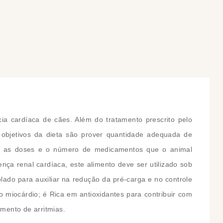
COMPRAR
COMPRAR
cia cardíaca de cães. Além do tratamento prescrito pelo
 objetivos da dieta são prover quantidade adequada de
minuir as doses e o número de medicamentos que o animal
ença renal cardíaca, este alimento deve ser utilizado sob
olado para auxiliar na redução da pré-carga e no controle
o miocárdio; é Rica em antioxidantes para contribuir com
mento de arritmias.