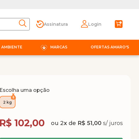
Assinatura
Login
E AMBIENTE
MARCAS
OFERTAS AMARO'S
Escolha uma opção
2 kg
Compra Programada
R$ 102,00
2
x
de
R$ 51,00