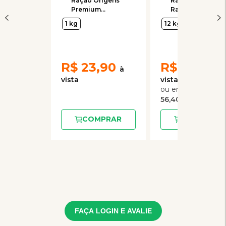
Ração Origens
Ração Premier
Premium
Raças
Especial Raças
Específicas
1 kg
12 kg
Específicas
Bulldog Adultos
Cães Adultos
Cães Adultos
Shih Tzu e Lhasa
12kg
Apso
R$
23,90
R$
282,00
5
x
de
56,40
COMPRAR
COMPRAR
FAÇA LOGIN E AVALIE