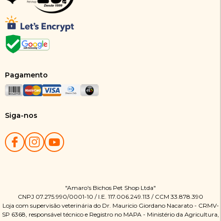
Pagamento
Siga-nos
"Amaro's Bichos Pet Shop Ltda"
CNPJ 07.275.990/0001-10 / I.E. 117.006.249.113 / CCM 33.878.390
Loja com supervisão veterinária do Dr. Mauricio Giordano Nacarato - CRMV-
SP 6368, responsável técnico e Registro no MAPA - Ministério da Agricultura,