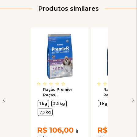
Produtos similares
Ração Premier
Ração Premier
Raças
Raças
Específicas Shih
Específicas Shih
1 kg
2,5 kg
1 kg
2,5 kg
Tzu para Cães
Tzu para Cães
Adultos
Filhotes
7,5 kg
R$
106,00
R$
110,00