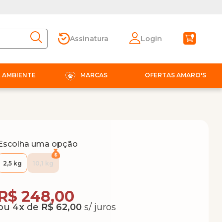
Assinatura
Login
E AMBIENTE
MARCAS
OFERTAS AMARO'S
Escolha uma opção
2,5 kg
10,1 kg
Compra Programada
R$ 248,00
4
x
de
R$ 62,00