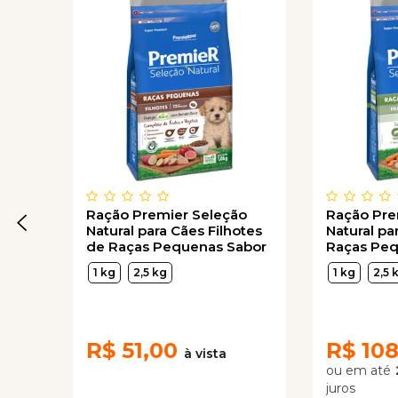
Ração Premier Seleção
Ração Pre
Natural para Cães Filhotes
Natural pa
de Raças Pequenas Sabor
Raças Peq
Frango Korin com Batata
Frango
1 kg
2,5 kg
1 kg
2,5 
Doce
R$
51,00
R$
108