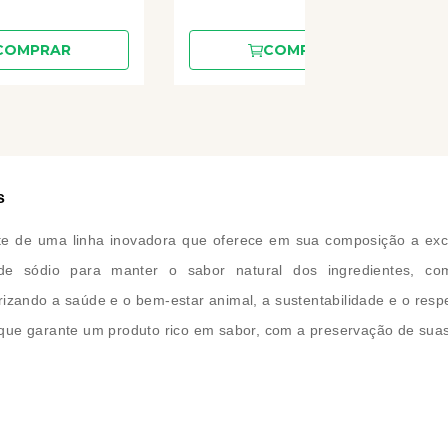
COMPRAR
COMPRAR
s
te de uma linha inovadora que oferece em sua composição a excl
de sódio para manter o sabor natural dos ingredientes, comp
orizando a saúde e o bem-estar animal, a sustentabilidade e o res
 o que garante um produto rico em sabor, com a preservação de sua