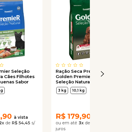
mier Seleção
Ração Seca Premier Pet
ra Cães Filhotes
Golden Premier Pet
uenas Sabor
Seleção Natural Cães
Filhotes
kg
3 kg
10,1 kg
,90
R$
179,90
2
x
de
R$ 54,45
3
x
de
R$ 59,97