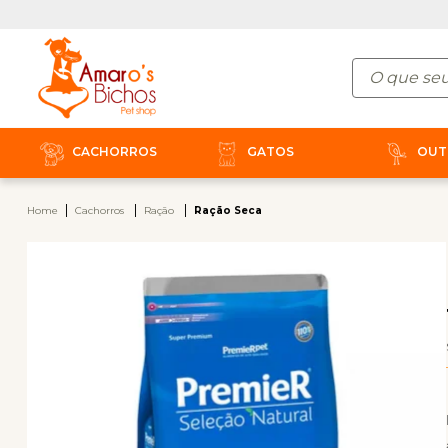
CACHORROS
GATOS
OUT
Home
Cachorros
Ração
Ração Seca