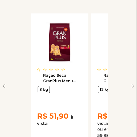
Ração Seca
Ração Seca
GranPlus Menu
Guabi Natural
Carne e Arroz
Frango e Arroz
3 kg
12 kg
para Cães
Integral para
Filhotes de
Cães Filhotes
Raças Médias e
Raças Grande e
Grandes
Gigante
R$
51,90
R$
239,90
4
x
de
59,98