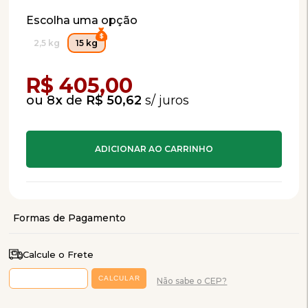
Escolha uma opção
2,5 kg
15 kg
Compra Programada
R$ 405,00
8
x
de
R$ 50,62
Calcule o Frete
Não sabe o CEP?