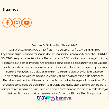
Siga-nos
"Amaro's Bichos Pet Shop Ltda"
CNPJ 07.275.990/0001-10 / I.E. 117.006.249.113 / CCM 33.878.390
Loja com supervisão veterinária do Dr. Mauricio Giordano Nacarato - CRMV-
SP 6368, responsável técnico e Registro no MAPA - Ministério da Agricultura,
Pecuária e Abastecimento. Os preços e condições de pagamento são válidos
por tempo limitado, de acordo com a disponibilidade no estoque, e poderão
sofrer alterações a qualquer momento e sem aviso prévio. Em caso de
divergência de valores no site, o valor válido é o do carrinho de compras.
Pedidos sujeitos à análise e confirmação de dados. Imagens Ilustrativas. Os
preços e condições de pagamento divulgados nesse site, são exclusivos para
compras realizadas on-line, não valendo necessariamente para a rede de lojas
físicas. Todos os direitos reservados a Amaro's Bichos Pet Shop Ltda