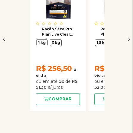
Ração Seca Pro
Ração Seca Pro
Plan Live Clear
Plan Veterinary
Frango para
Diets UR Trato
1 kg
3 kg
1,5 kg
Gatos Adultos
Urinário para
Gatos 1,5kg
R$
256,50
R$
156,00
5
x
de
R$
3
x
de
51,30
52,00
COMPRAR
COMPRAR