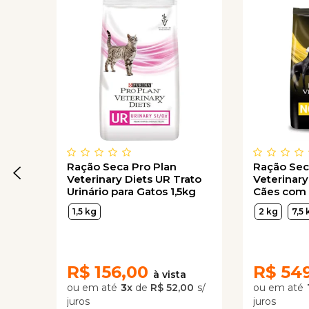
Ração Seca Pro Plan
Ração Sec
Veterinary Diets UR Trato
Veterinary
Urinário para Gatos 1,5kg
Cães com 
Neurológi
1,5 kg
2 kg
7,5 
R$
156,00
R$
54
3
x
de
R$ 52,00