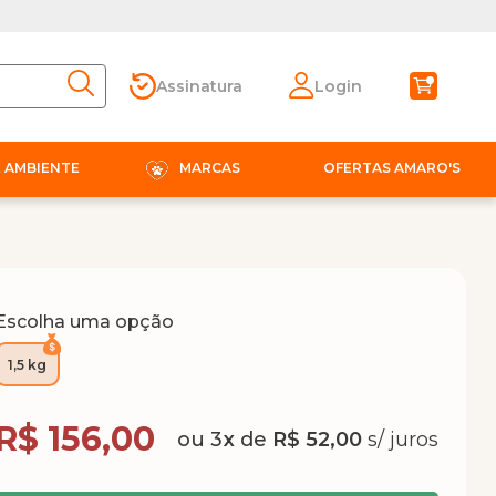
Assinatura
Login
E AMBIENTE
MARCAS
OFERTAS AMARO'S
Escolha uma opção
1,5 kg
Compra Programada
R$ 156,00
3
x
de
R$ 52,00