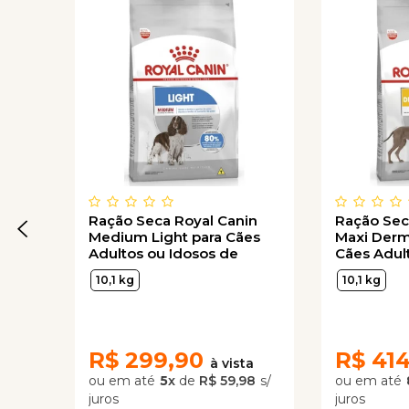
Ração Seca Royal Canin
Ração Sec
Medium Light para Cães
Maxi Derm
Adultos ou Idosos de
Cães Adul
Porte Médio com
Porte Gra
10,1 kg
10,1 kg
Tendência à Obesidade
R$
299,90
R$
41
5
x
de
R$ 59,98