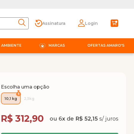
Assinatura
Login
E AMBIENTE
MARCAS
OFERTAS AMARO'S
Escolha uma opção
10,1 kg
2,5kg
Compra Programada
R$ 312,90
6
x
de
R$ 52,15