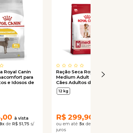
a Royal Canin
Ração Seca Royal Canin
acomfort para
Medium Adult 7+ para
tos e Idosos de
Cães Adultos de Porte
nde
Médio com 7 Anos ou mais
12 kg
4,00
R$
299,90
8
x
de
R$ 51,75
5
x
de
R$ 59,98