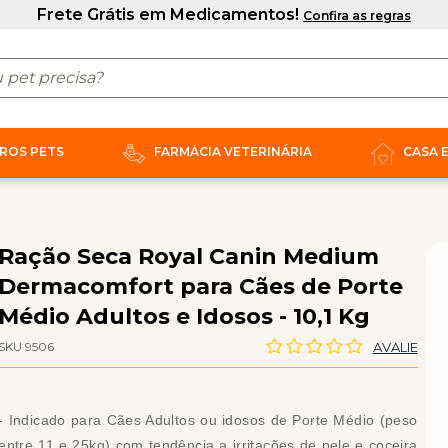
ROS PETS
FARMÁCIA VETERINÁRIA
CASA 
Ração Seca Royal Canin Medium
Dermacomfort para Cães de Porte
Médio Adultos e Idosos - 10,1 Kg
SKU 9506
AVALIE
- Indicado para Cães Adultos ou idosos de Porte Médio (peso
entre 11 e 25kg) com tendência a irritações de pele e coceira