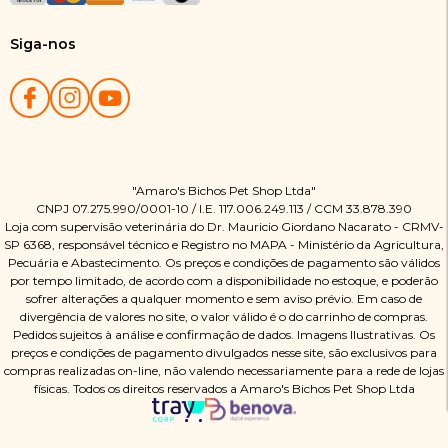
Siga-nos
"Amaro's Bichos Pet Shop Ltda"
CNPJ 07.275.990/0001-10 / I.E. 117.006.249.113 / CCM 33.878.390
Loja com supervisão veterinária do Dr. Mauricio Giordano Nacarato - CRMV-
SP 6368, responsável técnico e Registro no MAPA - Ministério da Agricultura,
Pecuária e Abastecimento. Os preços e condições de pagamento são válidos
por tempo limitado, de acordo com a disponibilidade no estoque, e poderão
sofrer alterações a qualquer momento e sem aviso prévio. Em caso de
divergência de valores no site, o valor válido é o do carrinho de compras.
Pedidos sujeitos à análise e confirmação de dados. Imagens Ilustrativas. Os
preços e condições de pagamento divulgados nesse site, são exclusivos para
compras realizadas on-line, não valendo necessariamente para a rede de lojas
físicas. Todos os direitos reservados a Amaro's Bichos Pet Shop Ltda