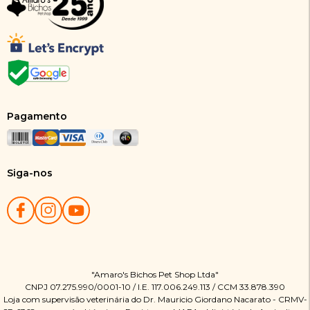
Pagamento
Siga-nos
"Amaro's Bichos Pet Shop Ltda"
CNPJ 07.275.990/0001-10 / I.E. 117.006.249.113 / CCM 33.878.390
Loja com supervisão veterinária do Dr. Mauricio Giordano Nacarato - CRMV-