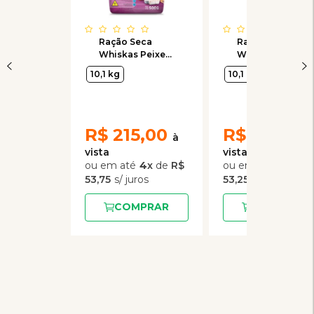
Ração Seca
Ração Seca
Whiskas Peixe
Whiskas Carne
para Gatos
para Gatos
10,1 kg
10,1 kg
Adultos 10,1kg
Adultos 10,1kg
R$
215,00
R$
213,00
4
x
de
R$
4
x
de
53,75
53,25
COMPRAR
COMPRAR