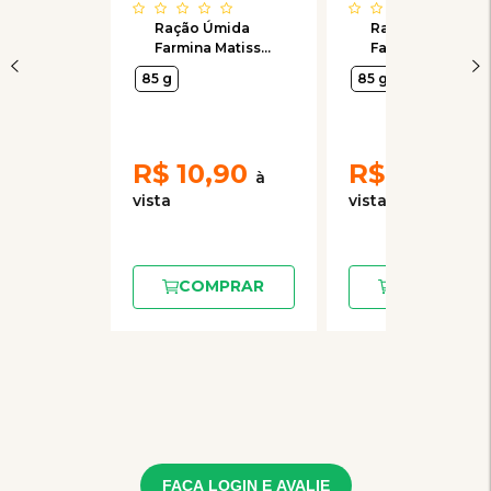
Ração Úmida
Ração Úmida
Farmina Matisse
Farmina Matisse
sabor Mousse
sabor Mousse
85 g
85 g
de Cordeiro
de Salmão para
para Gatos - 85g
Gatos - 85g
R$
10,90
R$
10,90
COMPRAR
COMPRAR
FAÇA LOGIN E AVALIE