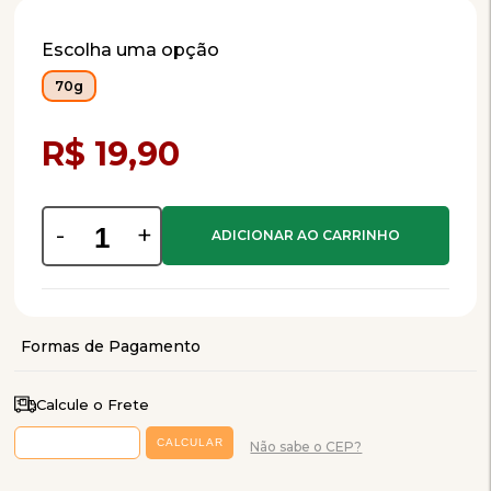
Escolha uma opção
70g
Compra Programada
R$ 19,90
-
+
Calcule o Frete
Não sabe o CEP?