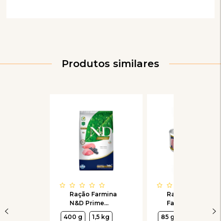
Produtos similares
Ração Farmina
Ração Úmida
N&D Prime
Farmina Matisse
sabor Cordeiro
sabor Mousse
400 g
1,5 kg
85 g
e Blueberry para
de Cordeiro