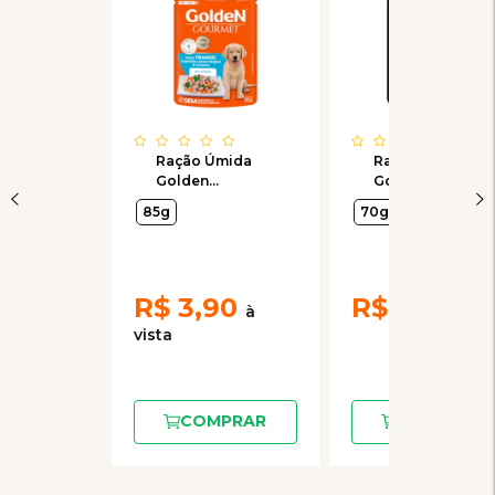
Ração Úmida
Ração Úmida
Golden
Golden
Gourmet para
Gourmet para
85g
70g
Cães Filhotes
Gatos Adultos
Sabor Frango
Sabor Frango
85g
70g
R$
3,90
R$
3,20
COMPRAR
COMPRAR