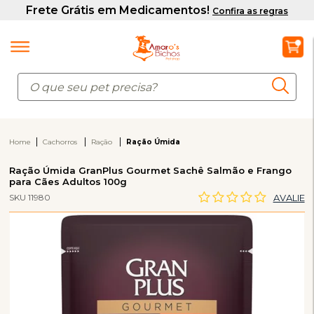
Home
Cachorros
Ração
Ração Úmida
Ração Úmida GranPlus Gourmet Sachê Salmão e Frango
para Cães Adultos 100g
SKU 11980
AVALIE