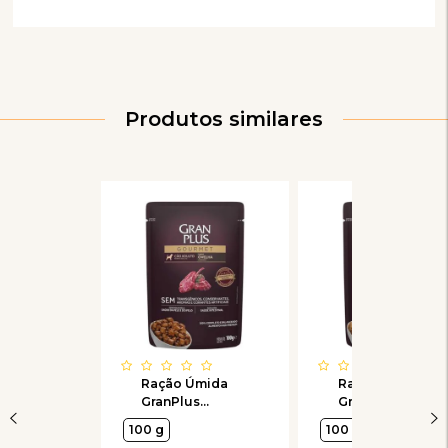
Produtos similares
Ração Úmida
Ração Úmida
GranPlus
GranPlus Menu
Gourmet Sachê
Sachê Frango
100 g
100 g
Ovelha para
para Cães