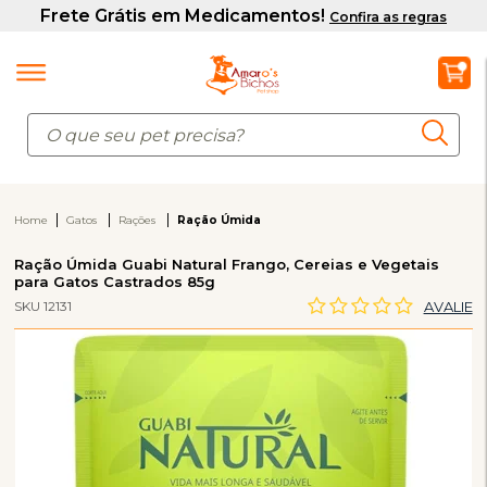
Home
Gatos
Rações
Ração Úmida
Ração Úmida Guabi Natural Frango, Cereias e Vegetais
para Gatos Castrados 85g
SKU 12131
AVALIE