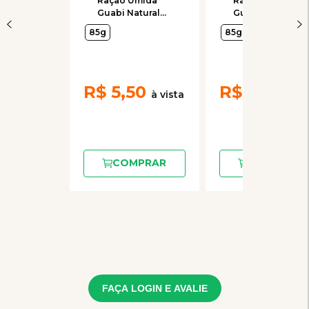
Ração Úmida
Ração Úmida
Guabi Natural
Guabi Natural
Frango, Salmão,
Grain Free
85g
85g
Cereias e
Frango, Salmão
Vegetais para
e Vegetais para
Gatos
Gatos Castrados
85gr
R$
5,50
R$
5,50
COMPRAR
COMPRAR
FAÇA LOGIN E AVALIE