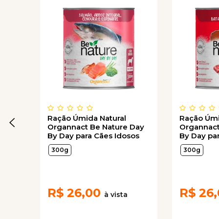
Ração Úmida Natural
Ração Úmi
Organnact Be Nature Day
Organnact
By Day para Cães Idosos
By Day pa
Sabor Salmão, Arroz
Sabor Carn
300g
300g
Integral, Cenoura e
Doce e A
Espinafre 300g
R$
26,00
R$
26