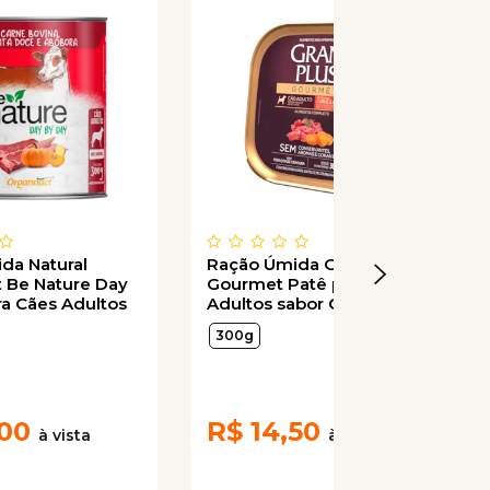
da Natural
Ração Úmida GranPlus
 Be Nature Day
Gourmet Patê para Cães
ra Cães Adultos
Adultos sabor Carne e
e Bovina, Batata
Cenoura 300g
300g
bóbora 300g
,00
R$
14,50