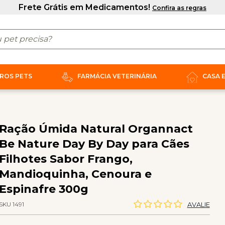
ROS PETS
FARMÁCIA VETERINÁRIA
CASA 
Ração Úmida Natural Organnact
Be Nature Day By Day para Cães
Filhotes Sabor Frango,
Mandioquinha, Cenoura e
Espinafre 300g
SKU 1491
AVALIE