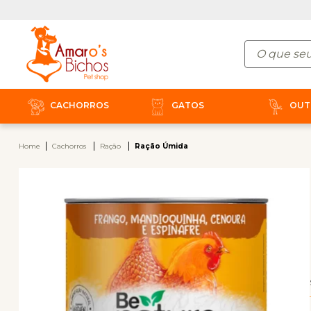
CACHORROS
GATOS
OUT
Home
Cachorros
Ração
Ração Úmida