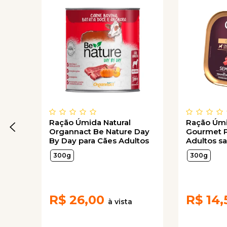
Ração Úmida Natural
Ração Úmi
Organnact Be Nature Day
Gourmet P
By Day para Cães Adultos
Adultos s
Sabor Carne Bovina, Batata
Cenoura 
300g
300g
Doce e Abóbora 300g
R$
26,00
R$
14,