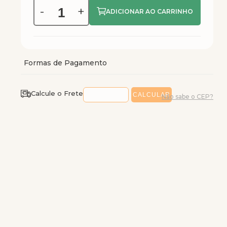
-
+
Calcule o Frete
Não sabe o CEP?