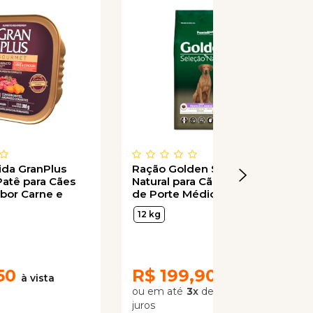
da GranPlus
Ração Golden Seleção
atê para Cães
Natural para Cães Sênior
abor Carne e
de Porte Médio e Grande
300g
Sabor Frango e Arroz 12kg
12 kg
50
R$
199,90
3
x
de
R$ 66,63