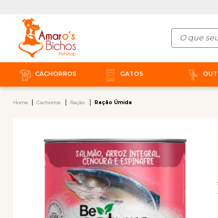
CACHORROS
GATOS
OUT
Home
Cachorros
Ração
Ração Úmida