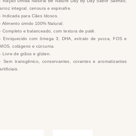
- Ração úmida Natural Be Nature Day By Day Sabor Salmão,
arroz integral, cenoura e espinafre.
- Indicada para Cães Idosos.
- Alimento úmido 100% Natural.
- Completo e balanceado, com textura de patê.
- Enriquecido com ômega 3, DHA, extrato de yucca, FOS e
MOS, colágeno e cúrcuma.
- Livre de grãos e glúten.
- Sem transgênico, conservantes, corantes e aromatizantes
artificiais.