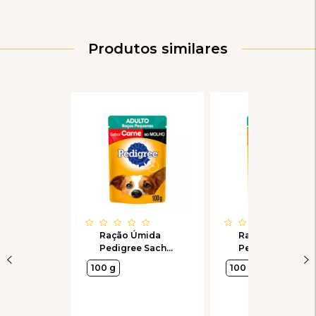
Produtos similares
Ração Úmida
Ração Úmida
Pedigree Sachê
Pedigree Sachê
Carne ao Molho
Frango ao
100 g
100 g
para Cães
Molho para Cães
Adultos de
Adultos de
Raças Pequenas
Raças Pequenas