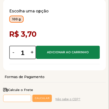
Escolha uma opção
100 g
Compra Programada
R$ 3,70
-
+
Calcule o Frete
Não sabe o CEP?