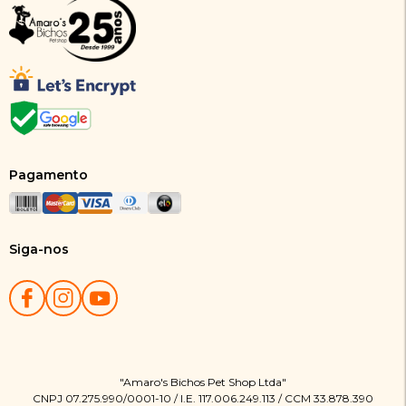
Pagamento
Siga-nos
"Amaro's Bichos Pet Shop Ltda"
CNPJ 07.275.990/0001-10 / I.E. 117.006.249.113 / CCM 33.878.390