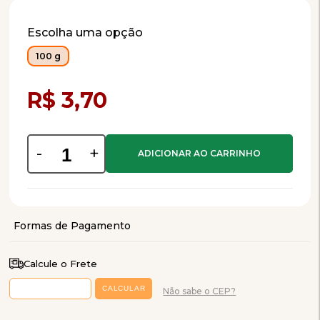
Escolha uma opção
100 g
Compra Programada
R$ 3,70
-
+
Calcule o Frete
Não sabe o CEP?