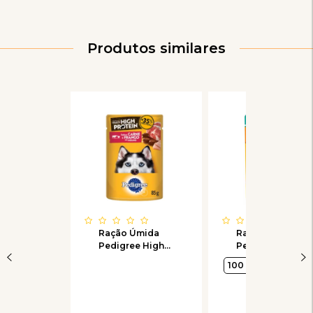
Produtos similares
Ração Úmida
Ração Úmida
Pedigree High
Pedigree Sachê
Protein Sachê
Frango ao
100 g
Carne e Frango
Molho para Cães
ao Molho para
Adultos de
Cães Adultos
Raças Pequenas
100g