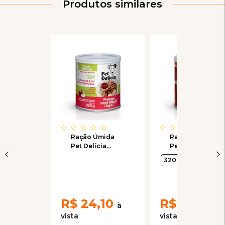
Produtos similares
Ração Úmida
Ração Úmida
Pet Delícia
Pet Delícia
Natural para
Natural para
320 gr
Cães Adultos
Cães Adultos
Sabor Frango
Sabor Jardineira
com Maçã Fit
de Frango 320g
Light 320g
R$
24,10
R$
23,70