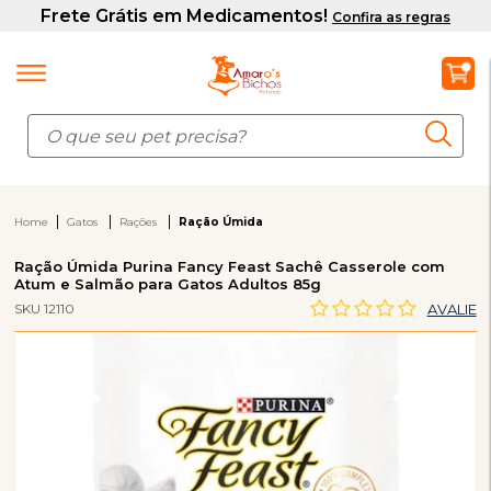
Home
Gatos
Rações
Ração Úmida
Ração Úmida Purina Fancy Feast Sachê Casserole com
Atum e Salmão para Gatos Adultos 85g
SKU 12110
AVALIE