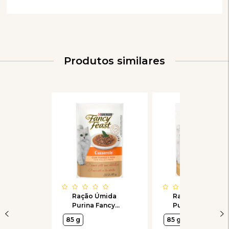
Produtos similares
Ração Úmida
Ração Úmida
Purina Fancy
Purina Fancy
Feast Sachê
Feast Sachê
85 g
85 g
Casserole com
Goulash com