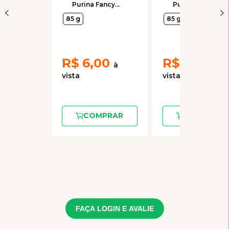
Purina Fancy
Purina Fancy
Feast Sachê
Feast Sachê
85 g
85 g
Petit Filets com
Casserole com
Carne para
Atum e Salmão
Gatos Adultos
para Gatos
Adultos
R$
6,00
R$
6,00
COMPRAR
COMPRAR
FAÇA LOGIN E AVALIE