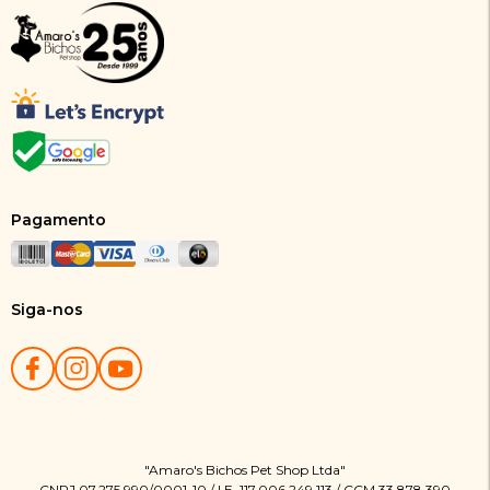
Pagamento
Siga-nos
"Amaro's Bichos Pet Shop Ltda"
CNPJ 07.275.990/0001-10 / I.E. 117.006.249.113 / CCM 33.878.390