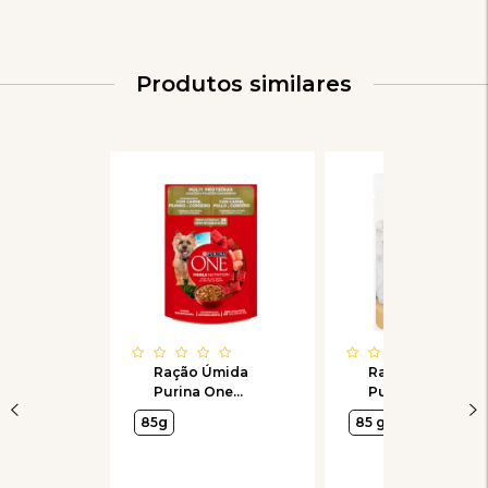
Produtos similares
Ração Úmida
Ração Úmida
Purina One
Purina Fancy
Multi Proteinas
Feast Sachê
85g
85 g
Sabor Carne,
Casserole com
Frango e
Atum e Salmão
Cordeiro para
para Gatos