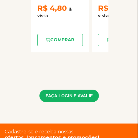
Cães Adultos e
Adultos
R$
Filhotes 85g
4,80
R$
6,00
COMPRAR
COMPRAR
FAÇA LOGIN E AVALIE
Cadastre-se e receba nossas
ofertas, lançamentos e promoções!