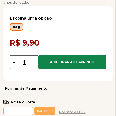
anos de idade.
Escolha uma opção
85 g
Compra Programada
R$ 9,90
-
+
Calcule o Frete
Não sabe o CEP?