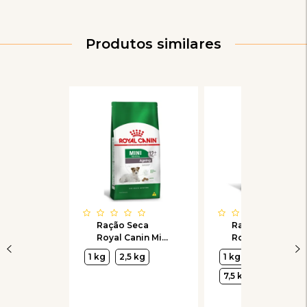
Produtos similares
Ração Seca
Ração Seca
Royal Canin Mini
Royal Canin Mini
Ageing 12+ para
Indoor Senior
1 kg
2,5 kg
1 kg
2,5 kg
Cães Idosos de
para Cães
Porte Pequeno
Idosos de Porte
7,5 kg
com 12 Anos ou
Pequeno com 8
mais
Anos ou mais