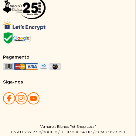
Pagamento
Siga-nos
"Amaro's Bichos Pet Shop Ltda"
CNPJ 07.275.990/0001-10 / I.E. 117.006.249.113 / CCM 33.878.390