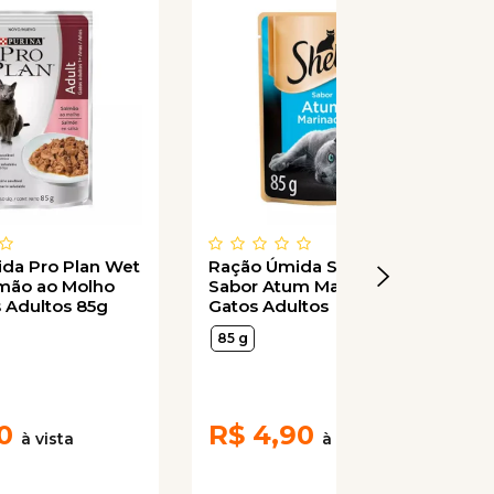
da Pro Plan Wet
Ração Úmida Sheba Sachê
mão ao Molho
Sabor Atum Marinado para
s Adultos 85g
Gatos Adultos
85 g
0
R$
4,90