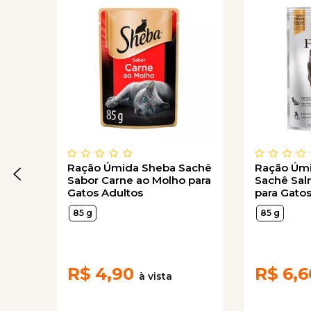
Ração Úmida Sheba Sachê
Ração Úmi
Sabor Carne ao Molho para
Sachê Sal
Gatos Adultos
para Gato
85 g
85 g
R$
4,90
R$
6,6