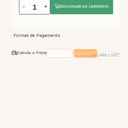
-
+
Calcule o Frete
Não sabe o CEP?