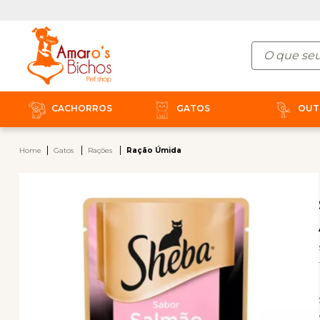
CACHORROS
GATOS
OUT
Home
Gatos
Rações
Ração Úmida