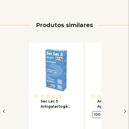
Produtos similares
Sec Lac 5
Antibacteriano
Antigalactogênico
Agener União
Agener União
Ceftrat para
100 mg
200 mg
para Cadelas e
Cães - 12
Gatas com 16
Comprimidos
comprimidos