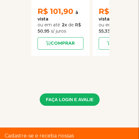
palatáveis
R$
101,90
R$
166,00
2
x
de
R$
3
x
de
50,95
55,33
COMPRAR
COMPRAR
FAÇA LOGIN E AVALIE
Cadastre-se e receba nossas