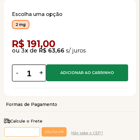
Escolha uma opção
2 mg
Compra Programada
R$ 191,00
3
x
de
R$ 63,66
-
+
Calcule o Frete
Não sabe o CEP?