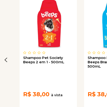
Shampoo Pet Society
Shampoo P
Beeps 2 em 1 - 500mL
Beeps Br
500mL
R$
38,00
R$
38