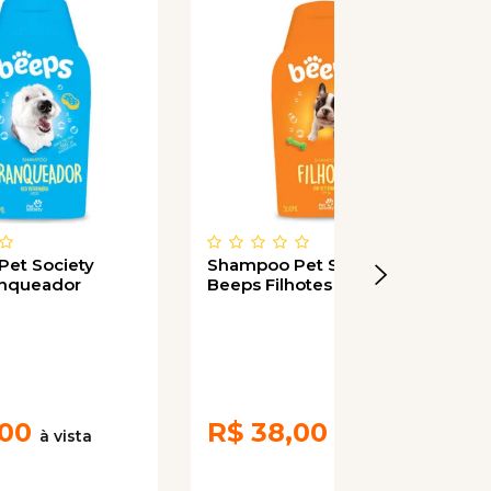
et Society
Shampoo Pet Society
anqueador
Beeps Filhotes 500mL
,00
R$
38,00