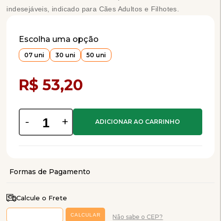
indesejáveis, indicado para Cães Adultos e Filhotes.
Escolha uma opção
07 uni
30 uni
50 uni
Compra Programada
R$ 53,20
-
+
Calcule o Frete
Não sabe o CEP?