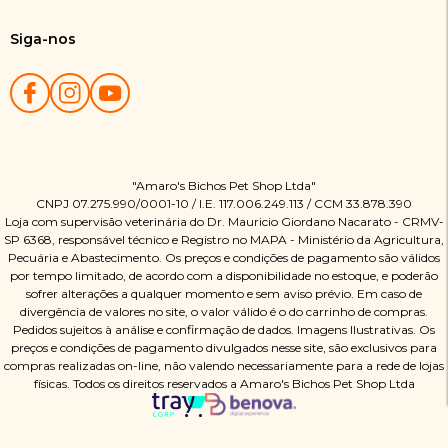
Siga-nos
"Amaro's Bichos Pet Shop Ltda"
CNPJ 07.275.990/0001-10 / I.E. 117.006.249.113 / CCM 33.878.390
Loja com supervisão veterinária do Dr. Mauricio Giordano Nacarato - CRMV-
SP 6368, responsável técnico e Registro no MAPA - Ministério da Agricultura,
Pecuária e Abastecimento. Os preços e condições de pagamento são válidos
por tempo limitado, de acordo com a disponibilidade no estoque, e poderão
sofrer alterações a qualquer momento e sem aviso prévio. Em caso de
divergência de valores no site, o valor válido é o do carrinho de compras.
Pedidos sujeitos à análise e confirmação de dados. Imagens Ilustrativas. Os
preços e condições de pagamento divulgados nesse site, são exclusivos para
compras realizadas on-line, não valendo necessariamente para a rede de lojas
físicas. Todos os direitos reservados a Amaro's Bichos Pet Shop Ltda