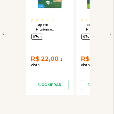
Tapete
Tapete
Higiênico
Higiênico
Biodegradável
Biodegradável
07un
07un
Biosec Eco
Biosec Eco
60x55cm
80x60cm
R$
22,00
R$
30,90
COMPRAR
COMPRAR